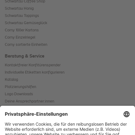
Schwartau Coffee Shop
Schwartau Honig
Schwartau Toppings
Schwartau Gemüseglück
Corny 100er Kartons
Corny Einzelriegel
Corny sortierte Einheiten
Beratung & Service
Kontaktfreier Konfitürenspender
Individuelle Etiketten konfigurieren
Katalog
Platzierungshilfen
Logo Downloads
Deine Ansprechpartner:innen
Hinweis für Allergene
Kontaktformular
Starke Marken