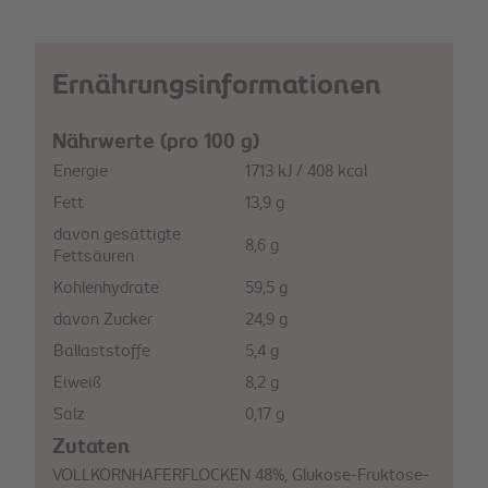
Ernährungsinformationen
Nährwerte (pro 100 g)
Energie
1713 kJ / 408 kcal
Fett
13,9 g
davon gesättigte
8,6 g
Fettsäuren
Kohlenhydrate
59,5 g
davon Zucker
24,9 g
Ballaststoffe
5,4 g
Eiweiß
8,2 g
Salz
0,17 g
Zutaten
VOLLKORNHAFERFLOCKEN 48%, Glukose-Fruktose-