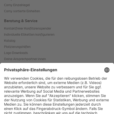
Corny Einzelriegel
Corny sortierte Einheiten
Beratung & Service
Kontaktfreier Konfitürenspender
Individuelle Etiketten konfigurieren
Katalog
Platzierungshilfen
Logo Downloads
Deine Ansprechpartner:innen
Hinweis für Allergene
Kontaktformular
Starke Marken