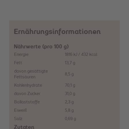
Ernährungsinformationen
Nährwerte (pro 100 g)
Energie
1816 kJ / 432 kcal
Fett
13,7 g
davon gesättigte
8,5 g
Fettsäuren
Kohlenhydrate
70,1 g
davon Zucker
31,0 g
Ballaststoffe
2,3 g
Eiweiß
5,8 g
Salz
0,69 g
Zutaten