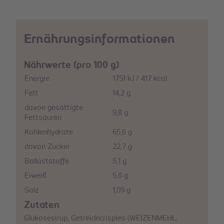
Ernährungsinformationen
Nährwerte (pro 100 g)
Energie
1751 kJ / 417 kcal
Fett
14,2 g
davon gesättigte
9,8 g
Fettsäuren
Kohlenhydrate
65,6 g
davon Zucker
22,7 g
Ballaststoffe
5,1 g
Eiweiß
5,0 g
Salz
1,09 g
Zutaten
Glukosesirup, Getreidecrispies (WEIZENMEHL,