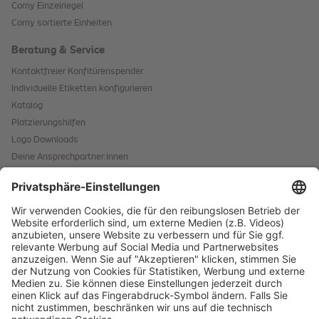
Corny Einzelriegel
Corny sortierte Einheiten
Beratung & Service
Kontaktfreier Konfitürenspender
Individuelle Etiketten konfigurieren
Katalog
Platzierungshilfen
Logo Downloads
Deine Ansprechpartner:innen
Hinweis für Allergene
Kontaktformular
Starke Marken