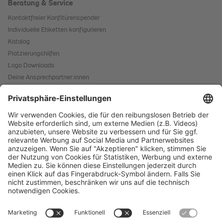
Beratung & Service
Kontaktfreier Konfitürenspender
Individuelle Etiketten konfigurieren
Katalog
Platzierungshilfen
Logo Downloads
Deine Ansprechpartner:innen
Hinweis für Allergene
Kontaktformular
Starke Marken