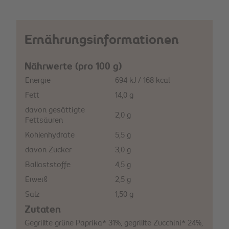
Ernährungsinformationen
Nährwerte (pro 100 g)
Energie
694 kJ / 168 kcal
Fett
14,0 g
davon gesättigte
2,0 g
Fettsäuren
Kohlenhydrate
5,5 g
davon Zucker
3,0 g
Ballaststoffe
4,5 g
Eiweiß
2,5 g
Salz
1,50 g
Zutaten
Gegrillte grüne Paprika* 31%, gegrillte Zucchini* 24%,