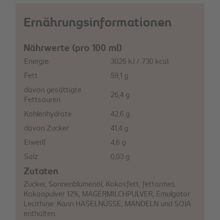
Ernährungsinformationen
Nährwerte (pro 100 ml)
Energie
3026 kJ / 730 kcal
Fett
59,1 g
davon gesättigte
26,4 g
Fettsäuren
Kohlenhydrate
42,6 g
davon Zucker
41,4 g
Eiweiß
4,6 g
Salz
0,03 g
Zutaten
Zucker, Sonnenblumenöl, Kokosfett, fettarmes
Kakaopulver 12%, MAGERMILCHPULVER, Emulgator
Lecithine. Kann HASELNÜSSE, MANDELN und SOJA
enthalten.