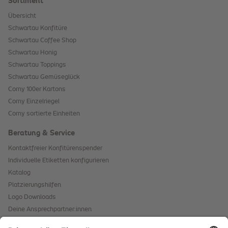
Sortiment
Übersicht
Schwartau Konfitüre
Schwartau Coffee Shop
Schwartau Honig
Schwartau Toppings
Schwartau Gemüseglück
Corny 100er Kartons
Corny Einzelriegel
Corny sortierte Einheiten
Beratung & Service
Kontaktfreier Konfitürenspender
Individuelle Etiketten konfigurieren
Katalog
Platzierungshilfen
Logo Downloads
Deine Ansprechpartner:innen
Hinweis für Allergene