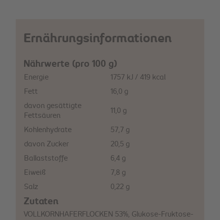
Ernährungsinformationen
Nährwerte (pro 100 g)
Energie
1757 kJ / 419 kcal
Fett
16,0 g
davon gesättigte
11,0 g
Fettsäuren
Kohlenhydrate
57,7 g
davon Zucker
20,5 g
Ballaststoffe
6,4 g
Eiweiß
7,8 g
Salz
0,22 g
Zutaten
VOLLKORNHAFERFLOCKEN 53%, Glukose-Fruktose-